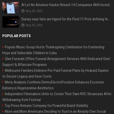
AI Let An Amateur Hacker Breach 14 Companies With Incredibly Simple Prompts
Aug 06, 2026
Survey says fans are hyped for the Pixel 11 Pro's defining feature, but the doubters are loud
Aug 05, 2026
POPULAR POSTS
Popolo Music Group Hosts Thanksgiving Celebration for Everlasting
Hope and Vulnerable Children in Cebu
Glen Funerals Offers Funeral Arrangement Services With Dedicated Grief
Support & Aftercare Programs
Melbourne Families Embrace Pre-Paid Funeral Plans by Howard Squires
to Secure Legacy and Save Costs
Meta-Analysis Confirms DermoElectroPoration Enhances Exosome
Delivery in Regenerative Aesthetics
Independent Filmmakers Unite to Create Their Own NYC Showcase After
Withdrawing from Festival
Top Press Release Company for Powerful Brand Visibility
More and More Americans Deciding to Trust in an Annuity Over Social