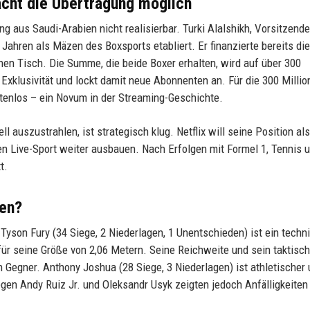
acht die Übertragung möglich
 aus Saudi-Arabien nicht realisierbar. Turki Alalshikh, Vorsitzende
 Jahren als Mäzen des Boxsports etabliert. Er finanzierte bereits di
en Tisch. Die Summe, die beide Boxer erhalten, wird auf über 300
er Exklusivität und lockt damit neue Abonnenten an. Für die 300 Milli
enlos – ein Novum in der Streaming-Geschichte.
auszustrahlen, ist strategisch klug. Netflix will seine Position als
en Live-Sport weiter ausbauen. Nach Erfolgen mit Formel 1, Tennis 
t.
cen?
Tyson Fury (34 Siege, 2 Niederlagen, 1 Unentschieden) ist ein techn
für seine Größe von 2,06 Metern. Seine Reichweite und sein taktisc
egner. Anthony Joshua (28 Siege, 3 Niederlagen) ist athletischer
gen Andy Ruiz Jr. und Oleksandr Usyk zeigten jedoch Anfälligkeite