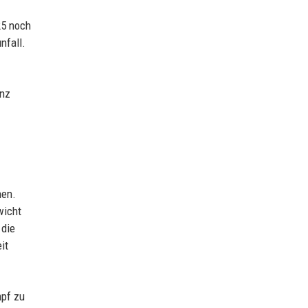
25 noch
nfall.
anz
hen.
wicht
 die
it
mpf zu