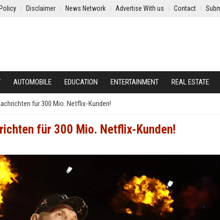
Policy
Disclaimer
News Network
Advertise With us
Contact
Subm
Y
AUTOMOBILE
EDUCATION
ENTERTAINMENT
REAL ESTATE
chrichten für 300 Mio. Netflix-Kunden!
ichten für 300 Mio. Netflix-Kunden!