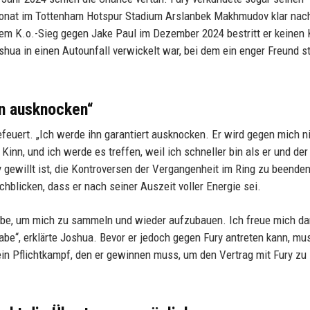
m Monat im Tottenham Hotspur Stadium Arslanbek Makhmudov klar nac
nem K.o.-Sieg gegen Jake Paul im Dezember 2024 bestritt er keinen
Joshua in einen Autounfall verwickelt war, bei dem ein enger Freund s
hn ausknocken“
gefeuert. „Ich werde ihn garantiert ausknocken. Er wird gegen mich n
 Kinn, und ich werde es treffen, weil ich schneller bin als er und der
 gewillt ist, die Kontroversen der Vergangenheit im Ring zu beenden
chblicken, dass er nach seiner Auszeit voller Energie sei.
abe, um mich zu sammeln und wieder aufzubauen. Ich freue mich da
e“, erklärte Joshua. Bevor er jedoch gegen Fury antreten kann, mu
ein Pflichtkampf, den er gewinnen muss, um den Vertrag mit Fury zu