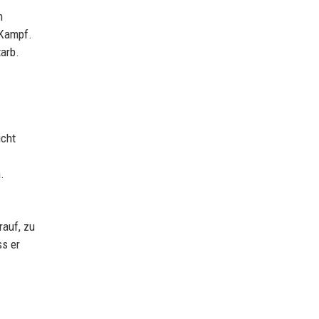
h
 Kampf.
tarb.
icht
.
rauf, zu
ss er