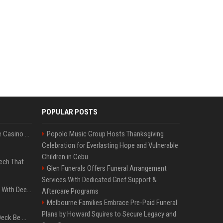
POPULAR POSTS
Best International Online Casino Sites – Updated in August2026
Popolo Music Group Hosts Thanksgiving
Celebration for Everlasting Hope and Vulnerable
Children in Cebu
5 Wild West Tools And Tech That Made Cowboy Life Possible
Glen Funerals Offers Funeral Arrangement
Services With Dedicated Grief Support &
4 Electronics At Costco With Deep Discounts In August 2026
Aftercare Programs
Melbourne Families Embrace Pre-Paid Funeral
Plans by Howard Squires to Secure Legacy and
Can A Cracked Mower Deck Be Welded?