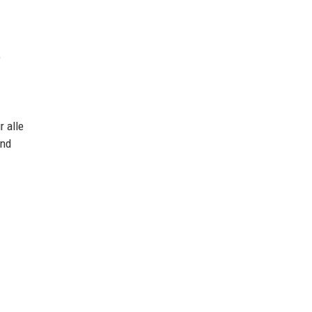
e
r alle
and