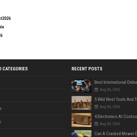
st2026
ble
26
D CATEGORIES
RECENT POSTS
Aug 06, 2026
Aug 06, 2026
e
y
Aug 06, 2026