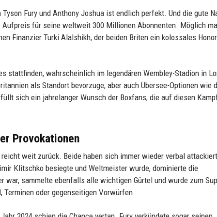
yson Fury und Anthony Joshua ist endlich perfekt. Und die gute N
hne Aufpreis für seine weltweit 300 Millionen Abonnenten. Möglich m
n Finanzier Turki Alalshikh, der beiden Briten ein kolossales Honor
s stattfinden, wahrscheinlich im legendären Wembley-Stadion in L
britannien als Standort bevorzuge, aber auch Übersee-Optionen wie 
füllt sich ein jahrelanger Wunsch der Boxfans, die auf diesen Kampf
ler Provokationen
reicht weit zurück. Beide haben sich immer wieder verbal attackiert
dimir Klitschko besiegte und Weltmeister wurde, dominierte die
 war, sammelte ebenfalls alle wichtigen Gürtel und wurde zum Sup
, Terminen oder gegenseitigen Vorwürfen.
Jahr 2024 schien die Chance vertan. Fury verkündete sogar seinen