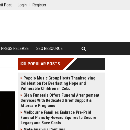
it Post
Login
Register
PRESS RELEASE
SEO RESOURCE
POPULAR POSTS
Popolo Music Group Hosts Thanksgiving
Celebration for Everlasting Hope and
Vulnerable Children in Cebu
Glen Funerals Offers Funeral Arrangement
Services With Dedicated Grief Support &
Aftercare Programs
Melbourne Families Embrace Pre-Paid
Funeral Plans by Howard Squires to Secure
Legacy and Save Costs
Meta-Analysis Confirms