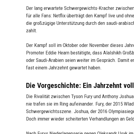
Der lang erwartete Schwergewichts-Kracher zwischen T
für alle Fans: Netflix überträgt den Kampf live und o
die großzügige Unterstützung durch den saudi-arabische
zahlt.
Der Kampf soll im Oktober oder November dieses Jahre
Promoter Eddie Hearn bestätigte, dass Alalshikh Groß
oder Saudi-Arabien seien weiter im Gespräch. Damit er
fast einem Jahrzehnt gewartet haben.
Die Vorgeschichte: Ein Jahrzehnt vol
Die Rivalität zwischen Tyson Fury und Anthony Joshua 
nie trafen sie im Ring aufeinander. Fury, der 2015 Wla
Schwergewichtsszene. Joshua, der 2016 Olympiasieger
Doch immer wieder scheiterten Verhandlungen an Geld
Nach Furys Niederlagenserie gegen Oleksandr Usyk im 