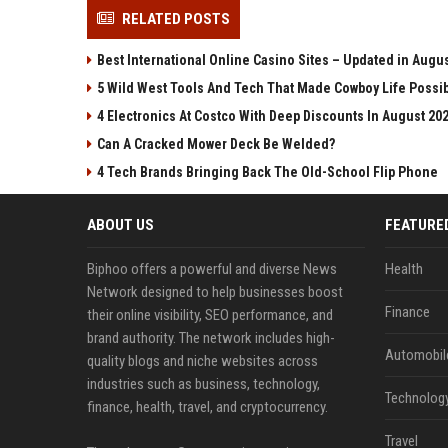
RELATED POSTS
Best International Online Casino Sites – Updated in Augu
5 Wild West Tools And Tech That Made Cowboy Life Possi
4 Electronics At Costco With Deep Discounts In August 20
Can A Cracked Mower Deck Be Welded?
4 Tech Brands Bringing Back The Old-School Flip Phone
ABOUT US
FEATURE
Biphoo offers a powerful and diverse News
Health
Network designed to help businesses boost
Finance
their online visibility, SEO performance, and
brand authority. The network includes high-
Automobil
quality blogs and niche websites across
industries such as business, technology,
Technolog
finance, health, travel, and cryptocurrency.
Travel