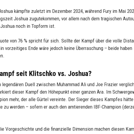
: Joshua kämpfte zuletzt im Dezember 2024, während Fury im Mai 20
ungszeit Joshua zugutekommen, vor allem nach dem tragischen Autou
 Joshua noch in Topform ist.
ote von 76 % spricht für sich. Sollte der Kampf über die volle Dist
in vorzeitiges Ende wäre jedoch keine Überraschung – beide haben
en.
ampf seit Klitschko vs. Joshua?
 legendären Duell zwischen Muhammad Ali und Joe Frazier verglic
arkiert dieser Kampf den Höhepunkt einer ganzen Ära. Im Schwerge
on mehr, der alle Gürtel vereinte. Der Sieger dieses Kampfes hätte
 zu werden – sofern er auch den amtierenden IBF-Champion (derze
 die Vorgeschichte und die finanzielle Dimension machen diesen Ka