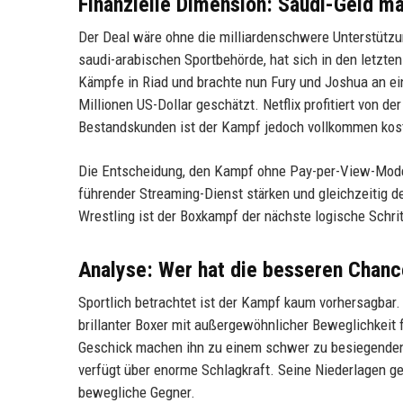
Finanzielle Dimension: Saudi-Geld m
Der Deal wäre ohne die milliardenschwere Unterstützung
saudi-arabischen Sportbehörde, hat sich in den letzten
Kämpfe in Riad und brachte nun Fury und Joshua an ein
Millionen US-Dollar geschätzt. Netflix profitiert von d
Bestandskunden ist der Kampf jedoch vollkommen kost
Die Entscheidung, den Kampf ohne Pay-per-View-Modell 
führender Streaming-Dienst stärken und gleichzeitig d
Wrestling ist der Boxkampf der nächste logische Schrit
Analyse: Wer hat die besseren Chan
Sportlich betrachtet ist der Kampf kaum vorhersagbar. 
brillanter Boxer mit außergewöhnlicher Beweglichkeit 
Geschick machen ihn zu einem schwer zu besiegenden G
verfügt über enorme Schlagkraft. Seine Niederlagen ge
bewegliche Gegner.