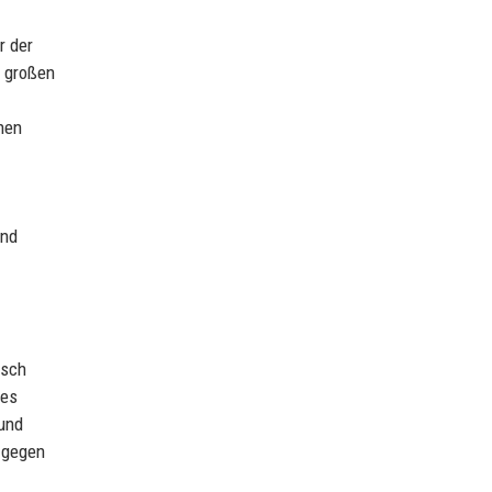
r der
e großen
onen
und
isch
hes
 und
n gegen