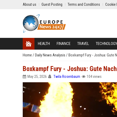
About us
Guest Posting
Terms and Conditions
Cookie 
HEALTH
FINANCE
TRAVEL
TECHNOLOG
Home
/
Daily News Analysis
/
Boxkampf Fury - Joshua: Gute Na
Boxkampf Fury - Joshua: Gute Nachr
May 25, 2026
Twila Rosenbaum
104 views