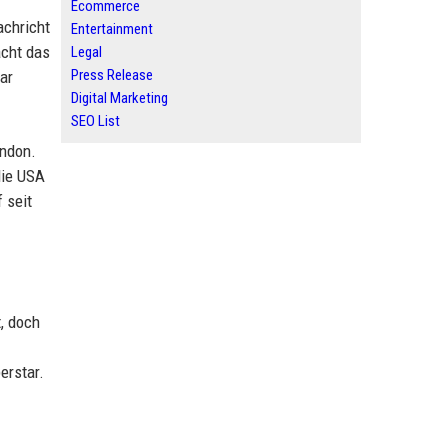
Ecommerce
achricht
Entertainment
acht das
Legal
Press Release
ar
Digital Marketing
SEO List
ondon.
die USA
 seit
, doch
erstar.