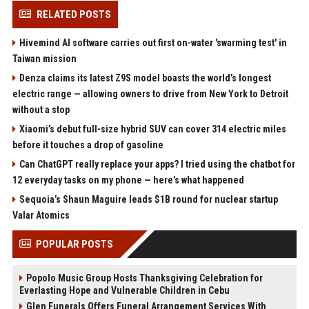
RELATED POSTS
Hivemind AI software carries out first on-water 'swarming test' in
Taiwan mission
Denza claims its latest Z9S model boasts the world’s longest
electric range — allowing owners to drive from New York to Detroit
without a stop
Xiaomi’s debut full-size hybrid SUV can cover 314 electric miles
before it touches a drop of gasoline
Can ChatGPT really replace your apps? I tried using the chatbot for
12 everyday tasks on my phone — here’s what happened
Sequoia’s Shaun Maguire leads $1B round for nuclear startup
Valar Atomics
POPULAR POSTS
Popolo Music Group Hosts Thanksgiving Celebration for
Everlasting Hope and Vulnerable Children in Cebu
Glen Funerals Offers Funeral Arrangement Services With