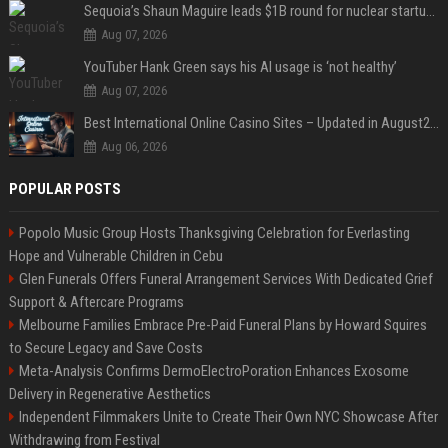
Sequoia’s Shaun Maguire leads $1B round for nuclear startup Valar Atomics
Aug 07, 2026
YouTuber Hank Green says his AI usage is ‘not healthy’
Aug 07, 2026
Best International Online Casino Sites – Updated in August2026
Aug 06, 2026
POPULAR POSTS
Popolo Music Group Hosts Thanksgiving Celebration for Everlasting
Hope and Vulnerable Children in Cebu
Glen Funerals Offers Funeral Arrangement Services With Dedicated Grief
Support & Aftercare Programs
Melbourne Families Embrace Pre-Paid Funeral Plans by Howard Squires
to Secure Legacy and Save Costs
Meta-Analysis Confirms DermoElectroPoration Enhances Exosome
Delivery in Regenerative Aesthetics
Independent Filmmakers Unite to Create Their Own NYC Showcase After
Withdrawing from Festival