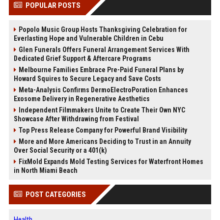
POPULAR POSTS
Popolo Music Group Hosts Thanksgiving Celebration for
Everlasting Hope and Vulnerable Children in Cebu
Glen Funerals Offers Funeral Arrangement Services With
Dedicated Grief Support & Aftercare Programs
Melbourne Families Embrace Pre-Paid Funeral Plans by
Howard Squires to Secure Legacy and Save Costs
Meta-Analysis Confirms DermoElectroPoration Enhances
Exosome Delivery in Regenerative Aesthetics
Independent Filmmakers Unite to Create Their Own NYC
Showcase After Withdrawing from Festival
Top Press Release Company for Powerful Brand Visibility
More and More Americans Deciding to Trust in an Annuity
Over Social Security or a 401(k)
FixMold Expands Mold Testing Services for Waterfront Homes
in North Miami Beach
POST CATEGORIES
Health