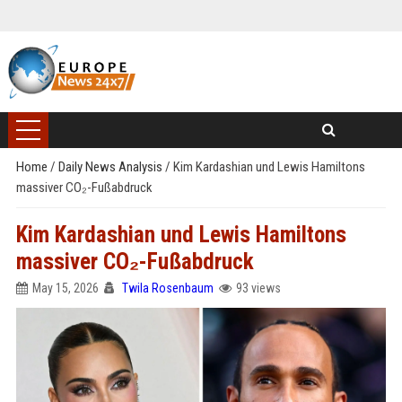
Home
/
Daily News Analysis
/
Kim Kardashian und Lewis Hamiltons
massiver CO₂-Fußabdruck
Kim Kardashian und Lewis Hamiltons
massiver CO₂-Fußabdruck
May 15, 2026
Twila Rosenbaum
93 views