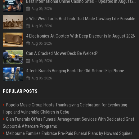
Best International Online Casino Sites – Updated in August2026
Aug 06, 2026
5 Wild West Tools And Tech That Made Cowboy Life Possible
Aug 06, 2026
4 Electronics At Costco With Deep Discounts In August 2026
Aug 06, 2026
Can A Cracked Mower Deck Be Welded?
Aug 06, 2026
4 Tech Brands Bringing Back The Old-School Flip Phone
Aug 06, 2026
POPULAR POSTS
Popolo Music Group Hosts Thanksgiving Celebration for Everlasting
Hope and Vulnerable Children in Cebu
Glen Funerals Offers Funeral Arrangement Services With Dedicated Grief
Support & Aftercare Programs
Melbourne Families Embrace Pre-Paid Funeral Plans by Howard Squires