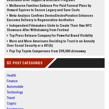
Dedicated Grief Support & Aftercare Programs
Melbourne Families Embrace Pre-Paid Funeral Plans by
Howard Squires to Secure Legacy and Save Costs
Meta-Analysis Confirms DermoElectroPoration Enhances
Exosome Delivery in Regenerative Aesthetics
Independent Filmmakers Unite to Create Their Own NYC
Showcase After Withdrawing from Festival
Top Press Release Company for Powerful Brand Visibility
More and More Americans Deciding to Trust in an Annuity
Over Social Security or a 401(k)
Pop Top Toyota Campervans from $99,000 driveaway
POST CATEGORIES
Health
Finance
Automobile
Technology
Travel
Crypto