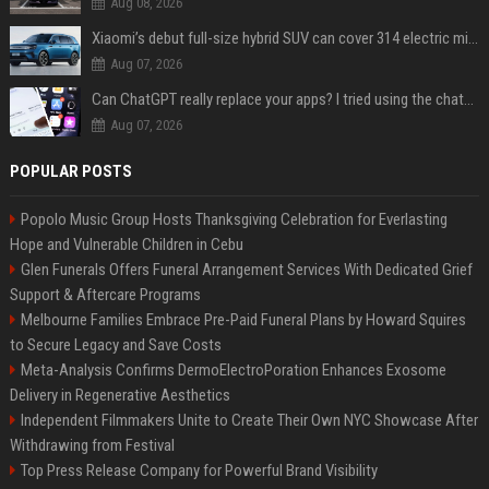
Aug 08, 2026
Xiaomi’s debut full-size hybrid SUV can cover 314 electric miles before it touches a drop of gasoline
Aug 07, 2026
Can ChatGPT really replace your apps? I tried using the chatbot for 12 everyday tasks on my phone — here’s what happened
Aug 07, 2026
POPULAR POSTS
Popolo Music Group Hosts Thanksgiving Celebration for Everlasting
Hope and Vulnerable Children in Cebu
Glen Funerals Offers Funeral Arrangement Services With Dedicated Grief
Support & Aftercare Programs
Melbourne Families Embrace Pre-Paid Funeral Plans by Howard Squires
to Secure Legacy and Save Costs
Meta-Analysis Confirms DermoElectroPoration Enhances Exosome
Delivery in Regenerative Aesthetics
Independent Filmmakers Unite to Create Their Own NYC Showcase After
Withdrawing from Festival
Top Press Release Company for Powerful Brand Visibility