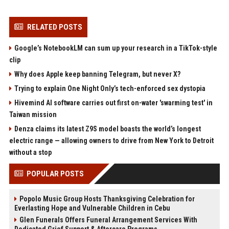
RELATED POSTS
Google’s NotebookLM can sum up your research in a TikTok-style
clip
Why does Apple keep banning Telegram, but never X?
Trying to explain One Night Only’s tech-enforced sex dystopia
Hivemind AI software carries out first on-water 'swarming test' in
Taiwan mission
Denza claims its latest Z9S model boasts the world’s longest
electric range — allowing owners to drive from New York to Detroit
without a stop
POPULAR POSTS
Popolo Music Group Hosts Thanksgiving Celebration for
Everlasting Hope and Vulnerable Children in Cebu
Glen Funerals Offers Funeral Arrangement Services With