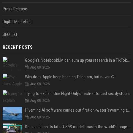
Press Release
Digital Marketing
SEO List
RECENT POSTS
Google’s NotebookLM can sum up your research in a TikTok-style clip
Aug 08, 2026
Why does Apple keep banning Telegram, but never X?
Aug 08, 2026
Trying to explain One Night Only’s tech-enforced sex dystopia
Aug 08, 2026
Hivemind AI software carries out first on-water 'swarming test' in Taiwan mission
Aug 08, 2026
Denza claims its latest Z9S model boasts the world’s longest electric range — allowing owners to drive from New York to Detroit without a stop