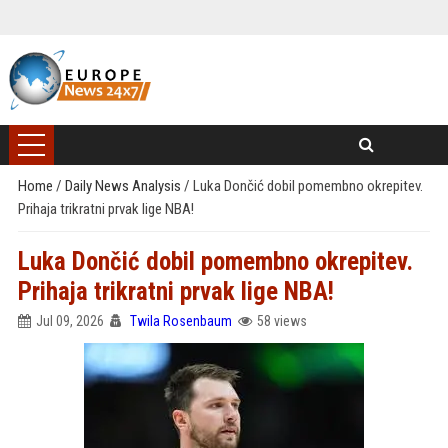
Home
/
Daily News Analysis
/
Luka Dončić dobil pomembno okrepitev.
Prihaja trikratni prvak lige NBA!
Luka Dončić dobil pomembno okrepitev.
Prihaja trikratni prvak lige NBA!
Jul 09, 2026
Twila Rosenbaum
58 views