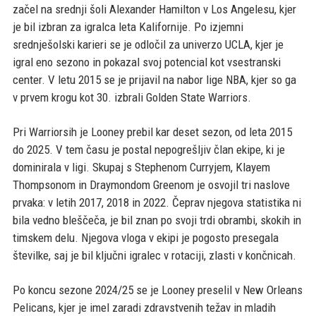
začel na srednji šoli Alexander Hamilton v Los Angelesu, kjer
je bil izbran za igralca leta Kalifornije. Po izjemni
srednješolski karieri se je odločil za univerzo UCLA, kjer je
igral eno sezono in pokazal svoj potencial kot vsestranski
center. V letu 2015 se je prijavil na nabor lige NBA, kjer so ga
v prvem krogu kot 30. izbrali Golden State Warriors.
Pri Warriorsih je Looney prebil kar deset sezon, od leta 2015
do 2025. V tem času je postal nepogrešljiv član ekipe, ki je
dominirala v ligi. Skupaj s Stephenom Curryjem, Klayem
Thompsonom in Draymondom Greenom je osvojil tri naslove
prvaka: v letih 2017, 2018 in 2022. Čeprav njegova statistika ni
bila vedno bleščeča, je bil znan po svoji trdi obrambi, skokih in
timskem delu. Njegova vloga v ekipi je pogosto presegala
številke, saj je bil ključni igralec v rotaciji, zlasti v končnicah.
Po koncu sezone 2024/25 se je Looney preselil v New Orleans
Pelicans, kjer je imel zaradi zdravstvenih težav in mladih