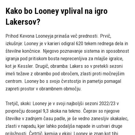
Kako bo Looney vplival na igro
Lakersov?
Prihod Kevona Looneyja prinaša več prednosti. Prvič,
izkušnje: Looney je v karieri odigral 620 tekem rednega dela in
številne končnice. Njegovo poznavanje sistema in sposobnost
igranja pod pritiskom bosta neprecenljiva za mlajše igralce,
kot je Kessler. Drugič, obramba: Lakers so v pretekli sezoni
imeli težave z obrambo pod obročem, zlasti proti močnejšim
centrom. Looney bo s svojo čvrstostjo in pametjo pomagal
zapreti prostor v obrambnem območju.
Tretjič, skoki: Looney je v svoji najboljši sezoni 2022/23 v
povprečju dosegal 9,3 skoka na tekmo. Čeprav so njegove
številke v zadnjem času padle, je še vedno zanesljiv skakalec,
zlasti v napadu, kjer lahko podaljša napade in ustvari druge
priložnosti. Četrtič, kemija v ekipi: Looney je znan kot tihi