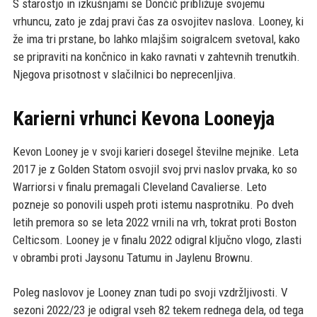
S starostjo in izkušnjami se Dončić približuje svojemu
vrhuncu, zato je zdaj pravi čas za osvojitev naslova. Looney, ki
že ima tri prstane, bo lahko mlajšim soigralcem svetoval, kako
se pripraviti na končnico in kako ravnati v zahtevnih trenutkih.
Njegova prisotnost v slačilnici bo neprecenljiva.
Karierni vrhunci Kevona Looneyja
Kevon Looney je v svoji karieri dosegel številne mejnike. Leta
2017 je z Golden Statom osvojil svoj prvi naslov prvaka, ko so
Warriorsi v finalu premagali Cleveland Cavalierse. Leto
pozneje so ponovili uspeh proti istemu nasprotniku. Po dveh
letih premora so se leta 2022 vrnili na vrh, tokrat proti Boston
Celticsom. Looney je v finalu 2022 odigral ključno vlogo, zlasti
v obrambi proti Jaysonu Tatumu in Jaylenu Brownu.
Poleg naslovov je Looney znan tudi po svoji vzdržljivosti. V
sezoni 2022/23 je odigral vseh 82 tekem rednega dela, od tega