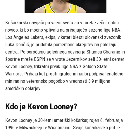
Košarkarski navijači po vsem svetu so v torek zvečer dobili
novico, ki bo močno vplivala na prihajajočo sezono lige NBA.
Los Angeles Lakers, ekipa, v kateri blesti slovenski zvezdnik
Luka Dončić, je pridobila pomembno okrepitev na položaju
centra. Po poročanju uglednega novinarja Shamsa Charanie in
športne mreže ESPN se v vrste Jezernikov seli 30-letni center
Kevon Looney, trikratni prvak lige NBA z Golden State
Warriors. Prihaja kot prosti igralec in naj bi podpisal enoletno
minimalno veteransko pogodbo v vrednosti 3,9 milijona
ameriških dolarjev.
Kdo je Kevon Looney?
Kevon Looney je 30-letni ameriški košarkar, rojen 6. februarja
1996 v Milwaukeeju v Wisconsinu. Svojo košarkarsko pot je