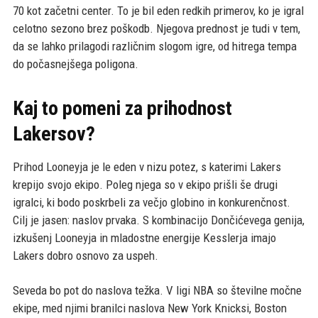
70 kot začetni center. To je bil eden redkih primerov, ko je igral
celotno sezono brez poškodb. Njegova prednost je tudi v tem,
da se lahko prilagodi različnim slogom igre, od hitrega tempa
do počasnejšega poligona.
Kaj to pomeni za prihodnost
Lakersov?
Prihod Looneyja je le eden v nizu potez, s katerimi Lakers
krepijo svojo ekipo. Poleg njega so v ekipo prišli še drugi
igralci, ki bodo poskrbeli za večjo globino in konkurenčnost.
Cilj je jasen: naslov prvaka. S kombinacijo Dončićevega genija,
izkušenj Looneyja in mladostne energije Kesslerja imajo
Lakers dobro osnovo za uspeh.
Seveda bo pot do naslova težka. V ligi NBA so številne močne
ekipe, med njimi branilci naslova New York Knicksi, Boston