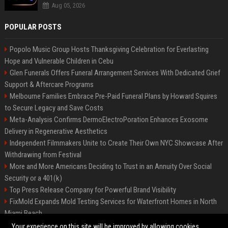
Aug 05, 2026
POPULAR POSTS
Popolo Music Group Hosts Thanksgiving Celebration for Everlasting
Hope and Vulnerable Children in Cebu
Glen Funerals Offers Funeral Arrangement Services With Dedicated Grief
Support & Aftercare Programs
Melbourne Families Embrace Pre-Paid Funeral Plans by Howard Squires
to Secure Legacy and Save Costs
Meta-Analysis Confirms DermoElectroPoration Enhances Exosome
Delivery in Regenerative Aesthetics
Independent Filmmakers Unite to Create Their Own NYC Showcase After
Withdrawing from Festival
More and More Americans Deciding to Trust in an Annuity Over Social
Security or a 401(k)
Top Press Release Company for Powerful Brand Visibility
FixMold Expands Mold Testing Services for Waterfront Homes in North
Miami Beach
Pop Top Toyota Campervans from $99,000 driveaway
Your experience on this site will be improved by allowing cookies