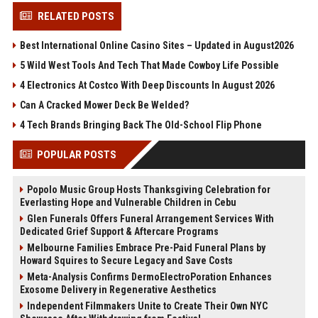
RELATED POSTS
Best International Online Casino Sites – Updated in August2026
5 Wild West Tools And Tech That Made Cowboy Life Possible
4 Electronics At Costco With Deep Discounts In August 2026
Can A Cracked Mower Deck Be Welded?
4 Tech Brands Bringing Back The Old-School Flip Phone
POPULAR POSTS
Popolo Music Group Hosts Thanksgiving Celebration for
Everlasting Hope and Vulnerable Children in Cebu
Glen Funerals Offers Funeral Arrangement Services With
Dedicated Grief Support & Aftercare Programs
Melbourne Families Embrace Pre-Paid Funeral Plans by
Howard Squires to Secure Legacy and Save Costs
Meta-Analysis Confirms DermoElectroPoration Enhances
Exosome Delivery in Regenerative Aesthetics
Independent Filmmakers Unite to Create Their Own NYC