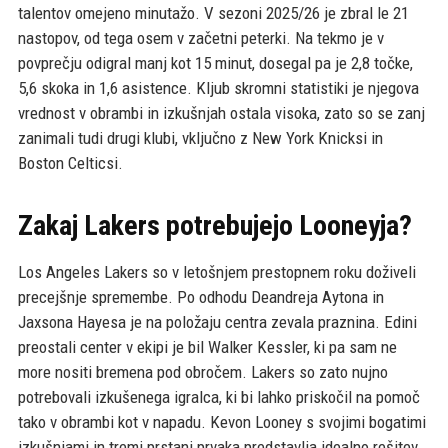
talentov omejeno minutažo. V sezoni 2025/26 je zbral le 21
nastopov, od tega osem v začetni peterki. Na tekmo je v
povprečju odigral manj kot 15 minut, dosegal pa je 2,8 točke,
5,6 skoka in 1,6 asistence. Kljub skromni statistiki je njegova
vrednost v obrambi in izkušnjah ostala visoka, zato so se zanj
zanimali tudi drugi klubi, vključno z New York Knicksi in
Boston Celticsi.
Zakaj Lakers potrebujejo Looneyja?
Los Angeles Lakers so v letošnjem prestopnem roku doživeli
precejšnje spremembe. Po odhodu Deandreja Aytona in
Jaxsona Hayesa je na položaju centra zevala praznina. Edini
preostali center v ekipi je bil Walker Kessler, ki pa sam ne
more nositi bremena pod obročem. Lakers so zato nujno
potrebovali izkušenega igralca, ki bi lahko priskočil na pomoč
tako v obrambi kot v napadu. Kevon Looney s svojimi bogatimi
izkušnjami in tremi prstani prvaka predstavlja idealno rešitev.