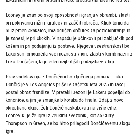
Looney je znan po svoji sposobnosti igranja v obrambi, zlasti
pri pokrivanju nižjih igralcev in zaščiti obroča. Kljub temu da
ni izjemen skakalec, ima odličen občutek za pozicioniranje in
je zanesljiv pri skokih. V napadu je učinkovit pri zaključkih pod
košem in pri podajanju iz postave. Njegova vsestranskost bo
Lakersom omogočila več možnosti v igri, zlasti v kombinaciji z
Luko Dončićem, ki je eden najboljših podajalcev v ligi.
Prav sodelovanje z Dončićem bo ključnega pomena. Luka
Dončić je v Los Angeles prišel v začetku leta 2025 in takoj
postal obraz franšize. V pretekli sezoni je Lakers popeljal do
končnice, a jim je zmanjkalo koraka do finala. Zdaj, z novo
okrepljeno ekipo, želi Dončić naskakovati najvišje cilje.
Looney, ki je že igral z velikimi zvezdniki, kot so Curry,
Thompson in Green, se bo hitro prilagodil Dončićevemu slogu
igre.