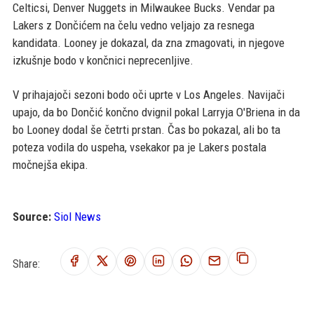
Celticsi, Denver Nuggets in Milwaukee Bucks. Vendar pa
Lakers z Dončićem na čelu vedno veljajo za resnega
kandidata. Looney je dokazal, da zna zmagovati, in njegove
izkušnje bodo v končnici neprecenljive.
V prihajajoči sezoni bodo oči uprte v Los Angeles. Navijači
upajo, da bo Dončić končno dvignil pokal Larryja O'Briena in da
bo Looney dodal še četrti prstan. Čas bo pokazal, ali bo ta
poteza vodila do uspeha, vsekakor pa je Lakers postala
močnejša ekipa.
Source:
Siol News
Share: