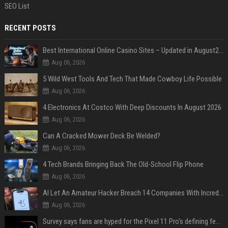
SEO List
RECENT POSTS
Best International Online Casino Sites – Updated in August2026
Aug 06, 2026
5 Wild West Tools And Tech That Made Cowboy Life Possible
Aug 06, 2026
4 Electronics At Costco With Deep Discounts In August 2026
Aug 06, 2026
Can A Cracked Mower Deck Be Welded?
Aug 06, 2026
4 Tech Brands Bringing Back The Old-School Flip Phone
Aug 06, 2026
AI Let An Amateur Hacker Breach 14 Companies With Incredibly Simple Prompts
Aug 06, 2026
Survey says fans are hyped for the Pixel 11 Pro's defining feature, but the doubters are loud