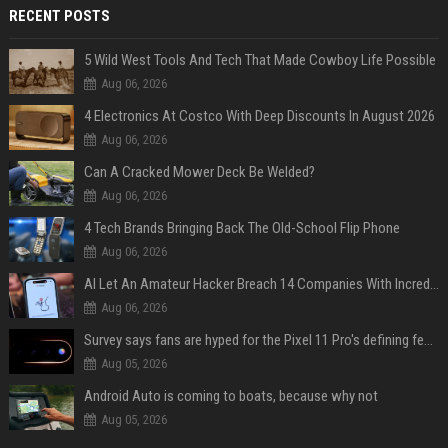
RECENT POSTS
5 Wild West Tools And Tech That Made Cowboy Life Possible
Aug 06, 2026
4 Electronics At Costco With Deep Discounts In August 2026
Aug 06, 2026
Can A Cracked Mower Deck Be Welded?
Aug 06, 2026
4 Tech Brands Bringing Back The Old-School Flip Phone
Aug 06, 2026
AI Let An Amateur Hacker Breach 14 Companies With Incredibly Simple Prompts
Aug 06, 2026
Survey says fans are hyped for the Pixel 11 Pro's defining feature, but the doubters are loud
Aug 05, 2026
Android Auto is coming to boats, because why not
Aug 05, 2026