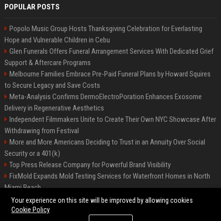
POPULAR POSTS
Popolo Music Group Hosts Thanksgiving Celebration for Everlasting
Hope and Vulnerable Children in Cebu
Glen Funerals Offers Funeral Arrangement Services With Dedicated Grief
Support & Aftercare Programs
Melbourne Families Embrace Pre-Paid Funeral Plans by Howard Squires
to Secure Legacy and Save Costs
Meta-Analysis Confirms DermoElectroPoration Enhances Exosome
Delivery in Regenerative Aesthetics
Independent Filmmakers Unite to Create Their Own NYC Showcase After
Withdrawing from Festival
More and More Americans Deciding to Trust in an Annuity Over Social
Security or a 401(k)
Top Press Release Company for Powerful Brand Visibility
FixMold Expands Mold Testing Services for Waterfront Homes in North
Miami Beach
Pop Top Toyota Campervans from $99,000 driveaway
Your experience on this site will be improved by allowing cookies
Cookie Policy