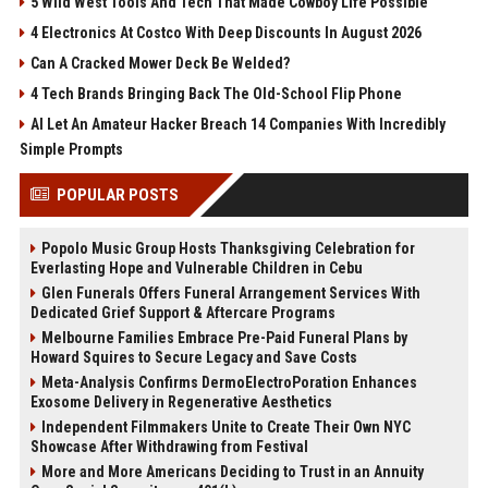
5 Wild West Tools And Tech That Made Cowboy Life Possible
4 Electronics At Costco With Deep Discounts In August 2026
Can A Cracked Mower Deck Be Welded?
4 Tech Brands Bringing Back The Old-School Flip Phone
AI Let An Amateur Hacker Breach 14 Companies With Incredibly
Simple Prompts
POPULAR POSTS
Popolo Music Group Hosts Thanksgiving Celebration for
Everlasting Hope and Vulnerable Children in Cebu
Glen Funerals Offers Funeral Arrangement Services With
Dedicated Grief Support & Aftercare Programs
Melbourne Families Embrace Pre-Paid Funeral Plans by
Howard Squires to Secure Legacy and Save Costs
Meta-Analysis Confirms DermoElectroPoration Enhances
Exosome Delivery in Regenerative Aesthetics
Independent Filmmakers Unite to Create Their Own NYC
Showcase After Withdrawing from Festival
More and More Americans Deciding to Trust in an Annuity