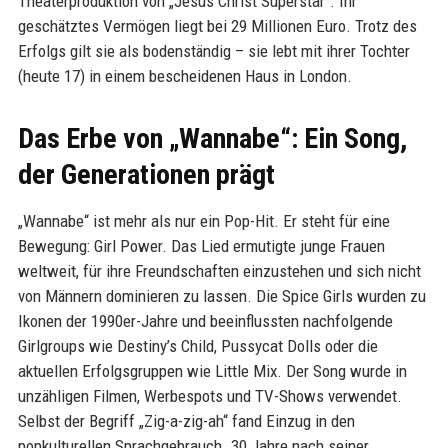
Theaterproduktion von „Jesus Christ Superstar“. Ihr
geschätztes Vermögen liegt bei 29 Millionen Euro. Trotz des
Erfolgs gilt sie als bodenständig – sie lebt mit ihrer Tochter
(heute 17) in einem bescheidenen Haus in London.
Das Erbe von „Wannabe“: Ein Song,
der Generationen prägt
„Wannabe“ ist mehr als nur ein Pop-Hit. Er steht für eine
Bewegung: Girl Power. Das Lied ermutigte junge Frauen
weltweit, für ihre Freundschaften einzustehen und sich nicht
von Männern dominieren zu lassen. Die Spice Girls wurden zu
Ikonen der 1990er-Jahre und beeinflussten nachfolgende
Girlgroups wie Destiny’s Child, Pussycat Dolls oder die
aktuellen Erfolgsgruppen wie Little Mix. Der Song wurde in
unzähligen Filmen, Werbespots und TV-Shows verwendet.
Selbst der Begriff „Zig-a-zig-ah“ fand Einzug in den
popkulturellen Sprachgebrauch. 30 Jahre nach seiner