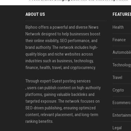
ABOUT US
FEATURE
Biphoo offers a powerful and diverse News
Health
Network designed to help businesses boost
Finance
their online visibility, SEO performance, and
brand authority. The network includes high-
Automobil
quality blogs and niche websites across
industries such as business, technology,
Technolog
finance, health, travel, and cryptocurrency.
Travel
Through expert Guest posting services
, users can publish content on high-authority
Crypto
platforms, gaining valuable backlinks and
targeted exposure. The network focuses on
Ecommerc
SEO-driven publishing, ensuring optimized
content, relevant placement, and long-term
Entertainm
ranking benefits.
Legal