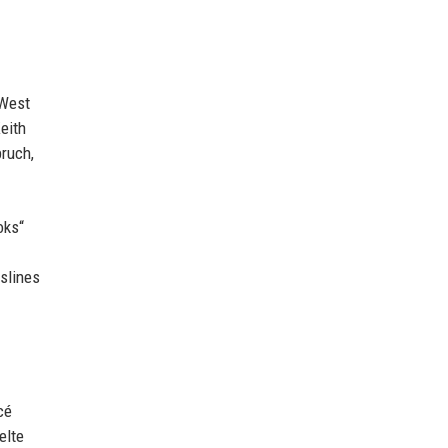
 West
eith
bruch,
oks“
slines
cé
elte