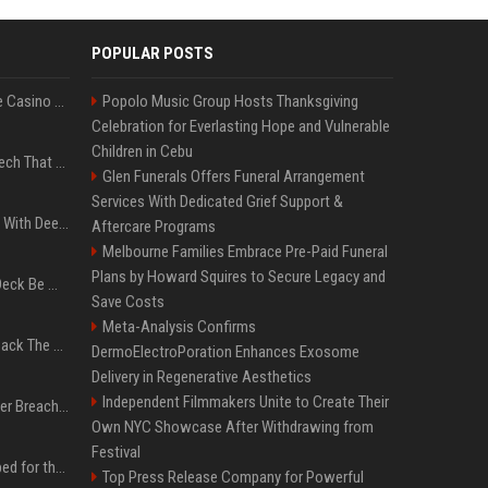
POPULAR POSTS
Best International Online Casino Sites – Updated in August2026
Popolo Music Group Hosts Thanksgiving
Celebration for Everlasting Hope and Vulnerable
Children in Cebu
5 Wild West Tools And Tech That Made Cowboy Life Possible
Glen Funerals Offers Funeral Arrangement
Services With Dedicated Grief Support &
4 Electronics At Costco With Deep Discounts In August 2026
Aftercare Programs
Melbourne Families Embrace Pre-Paid Funeral
Plans by Howard Squires to Secure Legacy and
Can A Cracked Mower Deck Be Welded?
Save Costs
Meta-Analysis Confirms
4 Tech Brands Bringing Back The Old-School Flip Phone
DermoElectroPoration Enhances Exosome
Delivery in Regenerative Aesthetics
Independent Filmmakers Unite to Create Their
AI Let An Amateur Hacker Breach 14 Companies With Incredibly Simple Prompts
Own NYC Showcase After Withdrawing from
Festival
Survey says fans are hyped for the Pixel 11 Pro's defining feature, but the doubters are loud
Top Press Release Company for Powerful