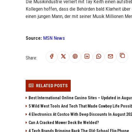
Die Musikindustrie verliert mit Tay Keith einen aufstr
Kollegen hoffen, dass die Behörden bald Klarheit über
einen jungen Mann, der mit seiner Musik Millionen Men
Source:
MSN News
Share:
RELATED POSTS
Best International Online Casino Sites – Updated in Augu
5 Wild West Tools And Tech That Made Cowboy Life Possi
4 Electronics At Costco With Deep Discounts In August 20
Can A Cracked Mower Deck Be Welded?
4 Tech Brands Bringing Back The Old-School Flip Phone