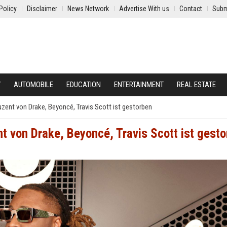
Policy
Disclaimer
News Network
Advertise With us
Contact
Subm
Y
AUTOMOBILE
EDUCATION
ENTERTAINMENT
REAL ESTATE
uzent von Drake, Beyoncé, Travis Scott ist gestorben
t von Drake, Beyoncé, Travis Scott ist gest