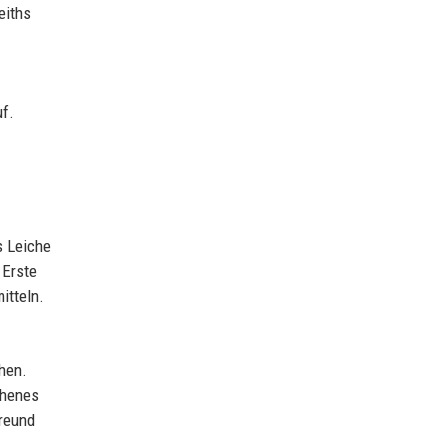
eiths
uf.
s Leiche
 Erste
itteln.
ehen.
chenes
Freund