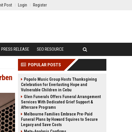
it Post
Login
Register
PRESS RELEASE
SEO RESOURCE
POPULAR POSTS
orben
Popolo Music Group Hosts Thanksgiving
Celebration for Everlasting Hope and
Vulnerable Children in Cebu
Glen Funerals Offers Funeral Arrangement
Services With Dedicated Grief Support &
Aftercare Programs
Melbourne Families Embrace Pre-Paid
Funeral Plans by Howard Squires to Secure
Legacy and Save Costs
Meta-Analysis Confirms