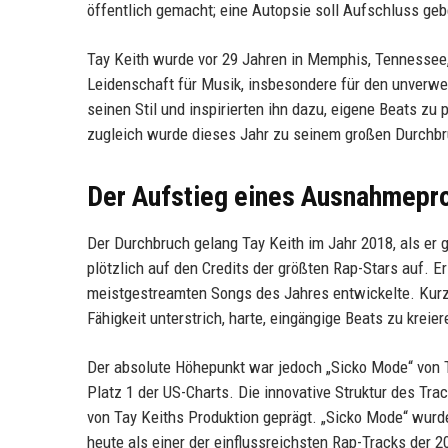
öffentlich gemacht; eine Autopsie soll Aufschluss geb
Tay Keith wurde vor 29 Jahren in Memphis, Tennessee,
Leidenschaft für Musik, insbesondere für den unverw
seinen Stil und inspirierten ihn dazu, eigene Beats 
zugleich wurde dieses Jahr zu seinem großen Durchbr
Der Aufstieg eines Ausnahmepr
Der Durchbruch gelang Tay Keith im Jahr 2018, als er 
plötzlich auf den Credits der größten Rap-Stars auf. E
meistgestreamten Songs des Jahres entwickelte. Kurz d
Fähigkeit unterstrich, harte, eingängige Beats zu krei
Der absolute Höhepunkt war jedoch „Sicko Mode“ von 
Platz 1 der US-Charts. Die innovative Struktur des T
von Tay Keiths Produktion geprägt. „Sicko Mode“ wurde
heute als einer der einflussreichsten Rap-Tracks der 2