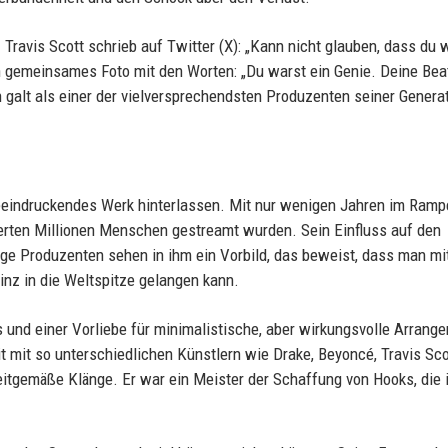
Travis Scott schrieb auf Twitter (X): „Kann nicht glauben, dass du 
ein gemeinsames Foto mit den Worten: „Du warst ein Genie. Deine Bea
h galt als einer der vielversprechendsten Produzenten seiner Genera
 beeindruckendes Werk hinterlassen. Mit nur wenigen Jahren im Ramp
derten Millionen Menschen gestreamt wurden. Sein Einfluss auf den
ge Produzenten sehen in ihm ein Vorbild, das beweist, dass man mit
inz in die Weltspitze gelangen kann.
s und einer Vorliebe für minimalistische, aber wirkungsvolle Arrang
mit so unterschiedlichen Künstlern wie Drake, Beyoncé, Travis Sco
zeitgemäße Klänge. Er war ein Meister der Schaffung von Hooks, die 