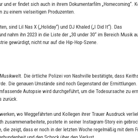
ur und er findet sich auch in ihrem Dokumentarfilm „Homecoming“. K
n zu einem vielseitigen Produzenten.
en, sind Lil Nas X („Holiday“) und DJ Khaled („I Did It“). Das
nd nahm ihn 2023 in die Liste der „30 under 30“ im Bereich Musik a
rie gewürdigt, nicht nur auf die Hip-Hop-Szene.
 Musikwelt. Die örtliche Polizei von Nashville bestätigte, dass Keith
rde. Die genauen Umstände sind noch Gegenstand der Ermittlungen.
 umfassende Autopsie wird durchgeführt, um die Todesursache zu erm
s zurück.
tzwerken, wo Weggefährten und Kollegen ihrer Trauer Ausdruck verli
ith zusammenarbeitete, postete in seiner Instagram-Story ein gebro
e, die zeigt, dass er noch in der letzten Woche regelmäßig mit dem 
 Verbundenheit und den Schock über den Verlust.