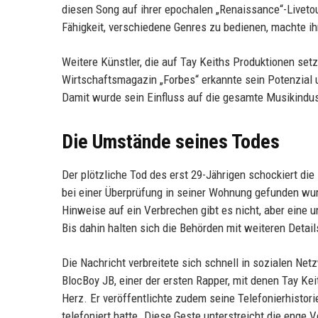
diesen Song auf ihrer epochalen „Renaissance“-Liveto
Fähigkeit, verschiedene Genres zu bedienen, machte ih
Weitere Künstler, die auf Tay Keiths Produktionen setzt
Wirtschaftsmagazin „Forbes“ erkannte sein Potenzial u
Damit wurde sein Einfluss auf die gesamte Musikindust
Die Umstände seines Todes
Der plötzliche Tod des erst 29-Jährigen schockiert die
bei einer Überprüfung in seiner Wohnung gefunden wu
Hinweise auf ein Verbrechen gibt es nicht, aber eine
Bis dahin halten sich die Behörden mit weiteren Detail
Die Nachricht verbreitete sich schnell in sozialen Ne
BlocBoy JB, einer der ersten Rapper, mit denen Tay Ke
Herz. Er veröffentlichte zudem seine Telefonierhistori
telefoniert hatte. Diese Geste unterstreicht die enge