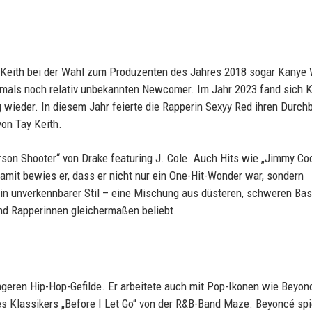
Keith bei der Wahl zum Produzenten des Jahres 2018 sogar Kanye
mals noch relativ unbekannten Newcomer. Im Jahr 2023 fand sich K
wieder. In diesem Jahr feierte die Rapperin Sexyy Red ihren Durch
von Tay Keith.
rson Shooter“ von Drake featuring J. Cole. Auch Hits wie „Jimmy Co
Damit bewies er, dass er nicht nur ein One-Hit-Wonder war, sondern
ein unverkennbarer Stil – eine Mischung aus düsteren, schweren Bas
d Rapperinnen gleichermaßen beliebt.
engeren Hip-Hop-Gefilde. Er arbeitete auch mit Pop-Ikonen wie Beyon
es Klassikers „Before I Let Go“ von der R&B-Band Maze. Beyoncé spi