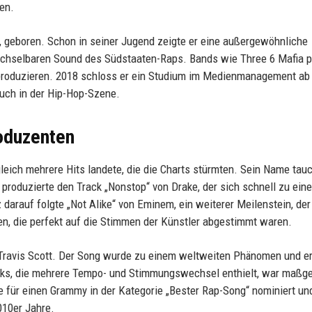
en.
 geboren. Schon in seiner Jugend zeigte er eine außergewöhnliche
echselbaren Sound des Südstaaten-Raps. Bands wie Three 6 Mafia p
zu produzieren. 2018 schloss er ein Studium im Medienmanagement ab
uch in der Hip-Hop-Szene.
oduzenten
gleich mehrere Hits landete, die die Charts stürmten. Sein Name tau
r produzierte den Track „Nonstop“ von Drake, der sich schnell zu ein
arauf folgte „Not Alike“ von Eminem, ein weiterer Meilenstein, der
eren, die perfekt auf die Stimmen der Künstler abgestimmt waren.
Travis Scott. Der Song wurde zu einem weltweiten Phänomen und er
racks, die mehrere Tempo- und Stimmungswechsel enthielt, war maßge
 für einen Grammy in der Kategorie „Bester Rap-Song“ nominiert und
010er Jahre.