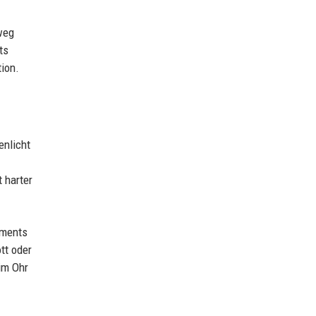
weg
ts
tion.
enlicht
 harter
ements
tt oder
im Ohr