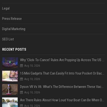
Legal
Press Release
Digital Marketing
SEO List
RECENT POSTS
Why 'Click-To-Cancel' Rules Are Popping Up Across The US (And Why They Matter)
Aug 10, 2026
15 Mini Gadgets That Can Easily Fit Into Your Pocket Or Backpack
Aug 10, 2026
Dyson V8 Vs V6: What's The Difference Between These Vacuum Cleaners?
Aug 10, 2026
Are There Rules About How Loud Your Boat Can Be When Out On The Water?
Aug 10, 2026