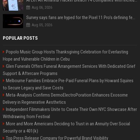
AI Let An Amateur Hacker Breach 14 Companies With Incredibly Simple Prompts
Aug 06, 2026
Survey says fans are hyped for the Pixel 11 Pro's defining feature, but the doubters are loud
Aug 05, 2026
POPULAR POSTS
Popolo Music Group Hosts Thanksgiving Celebration for Everlasting
Hope and Vulnerable Children in Cebu
Glen Funerals Offers Funeral Arrangement Services With Dedicated Grief
Support & Aftercare Programs
Melbourne Families Embrace Pre-Paid Funeral Plans by Howard Squires
to Secure Legacy and Save Costs
Meta-Analysis Confirms DermoElectroPoration Enhances Exosome
Delivery in Regenerative Aesthetics
Independent Filmmakers Unite to Create Their Own NYC Showcase After
Withdrawing from Festival
More and More Americans Deciding to Trust in an Annuity Over Social
Security or a 401(k)
Top Press Release Company for Powerful Brand Visibility