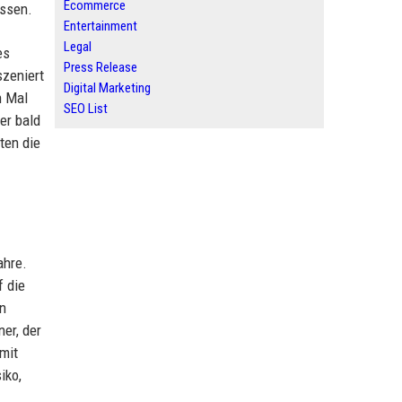
Ecommerce
assen.
Entertainment
Legal
es
Press Release
szeniert
Digital Marketing
n Mal
SEO List
er bald
ten die
ahre.
f die
on
er, der
mit
iko,