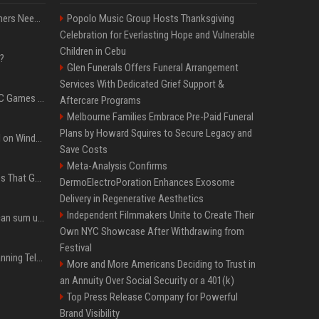
How Much RAM Do Gamers Need? 8GB vs. 16GB vs. 32GB vs. 64GB
Popolo Music Group Hosts Thanksgiving
Celebration for Everlasting Hope and Vulnerable
Children in Cebu
?
Glen Funerals Offers Funeral Arrangement
Services With Dedicated Grief Support &
The Most Anticipated PC Games of 2026
Aftercare Programs
Melbourne Families Embrace Pre-Paid Funeral
Plans by Howard Squires to Secure Legacy and
Essential Apps to Install on Windows and macOS
Save Costs
Meta-Analysis Confirms
In Hindsight: Tech Quotes That Got the Future Right and Wrong
DermoElectroPoration Enhances Exosome
Delivery in Regenerative Aesthetics
Independent Filmmakers Unite to Create Their
Google’s NotebookLM can sum up your research in a TikTok-style clip
Own NYC Showcase After Withdrawing from
Festival
Why does Apple keep banning Telegram, but never X?
More and More Americans Deciding to Trust in
an Annuity Over Social Security or a 401(k)
Top Press Release Company for Powerful
Brand Visibility