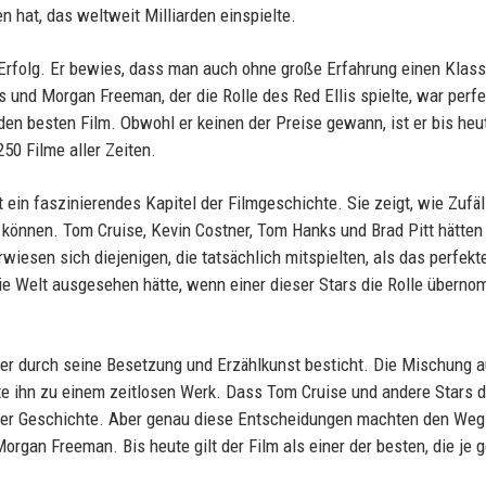
 hat, das weltweit Milliarden einspielte.
 Erfolg. Er bewies, dass man auch ohne große Erfahrung einen Klass
und Morgan Freeman, der die Rolle des Red Ellis spielte, war perfe
den besten Film. Obwohl er keinen der Preise gewann, ist er bis heu
50 Filme aller Zeiten.
t ein faszinierendes Kapitel der Filmgeschichte. Sie zeigt, wie Zufäl
önnen. Tom Cruise, Kevin Costner, Tom Hanks und Brad Pitt hätten 
iesen sich diejenigen, die tatsächlich mitspielten, als das perfekt
ie Welt ausgesehen hätte, wenn einer dieser Stars die Rolle übern
m, der durch seine Besetzung und Erzählkunst besticht. Die Mischung 
 ihn zu einem zeitlosen Werk. Dass Tom Cruise und andere Stars d
 der Geschichte. Aber genau diese Entscheidungen machten den Weg 
rgan Freeman. Bis heute gilt der Film als einer der besten, die je 