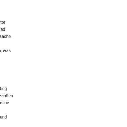
tor
fad.
tsache,
n, was
tieg
ezahlten
resne
 und