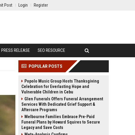
it Post
Login
Register
PRESS RELEASE
SEO RESOURCE
POPULAR POSTS
Popolo Music Group Hosts Thanksgiving
Celebration for Everlasting Hope and
Vulnerable Children in Cebu
Glen Funerals Offers Funeral Arrangement
Services With Dedicated Grief Support &
Aftercare Programs
Melbourne Families Embrace Pre-Paid
Funeral Plans by Howard Squires to Secure
Legacy and Save Costs
Meta-Analysis Confirms