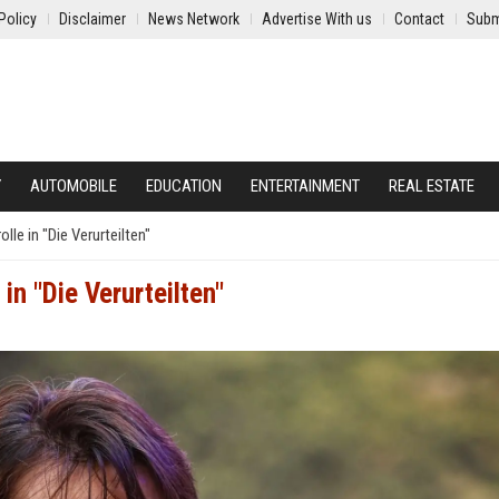
Policy
Disclaimer
News Network
Advertise With us
Contact
Subm
Y
AUTOMOBILE
EDUCATION
ENTERTAINMENT
REAL ESTATE
lle in "Die Verurteilten"
in "Die Verurteilten"