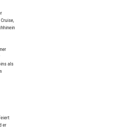
er
 Cruise,
chhinein
iner
r
ins als
m
eiert
d er