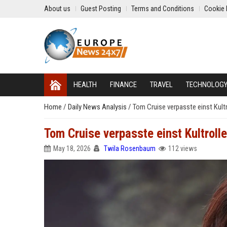
About us
Guest Posting
Terms and Conditions
Cookie 
HEALTH
FINANCE
TRAVEL
TECHNOLOG
Home
/
Daily News Analysis
/
Tom Cruise verpasste einst Kultro
Tom Cruise verpasste einst Kultrolle 
May 18, 2026
Twila Rosenbaum
112 views