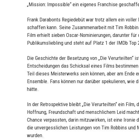
„Mission: Impossible“ ein eigenes Franchise geschaffen
Frank Darabonts Regiedebüt war trotz allem ein voller
schaffen kann. Seine Zusammenarbeit mit Tim Robbins 
Film erhielt sieben Oscar-Nominierungen, darunter für 
Publikumsliebling und steht auf Platz 1 der IMDb Top 2
Die Geschichte der Besetzung von „Die Verurteilten“ is
Entscheidungen das Schicksal eines Films bestimmen k
Teil dieses Meisterwerks sein können, aber am Ende erw
Ensemble. Fans können nur darüber spekulieren, wie d
hätte.
In der Retrospektive bleibt „Die Verurteilten“ ein Fil
Hoffnung, Freundschaft und menschlichem Leid machte
Chance verpassten, darin mitzuwirken, ist eine Ironie
die unvergesslichen Leistungen von Tim Robbins und Mo
wurden.