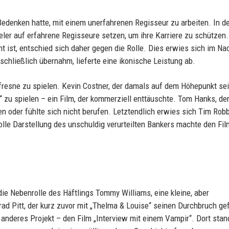
Bedenken hatte, mit einem unerfahrenen Regisseur zu arbeiten. In d
ler auf erfahrene Regisseure setzen, um ihre Karriere zu schützen.
t ist, entschied sich daher gegen die Rolle. Dies erwies sich im Na
 schließlich übernahm, lieferte eine ikonische Leistung ab.
resne zu spielen. Kevin Costner, der damals auf dem Höhepunkt se
“ zu spielen – ein Film, der kommerziell enttäuschte. Tom Hanks, de
n oder fühlte sich nicht berufen. Letztendlich erwies sich Tim Robb
olle Darstellung des unschuldig verurteilten Bankers machte den Fil
die Nebenrolle des Häftlings Tommy Williams, eine kleine, aber
ad Pitt, der kurz zuvor mit „Thelma & Louise“ seinen Durchbruch gef
 anderes Projekt – den Film „Interview mit einem Vampir“. Dort stan