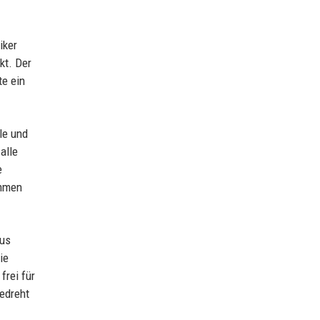
iker
kt. Der
te ein
le und
alle
e
ommen
aus
ie
frei für
gedreht