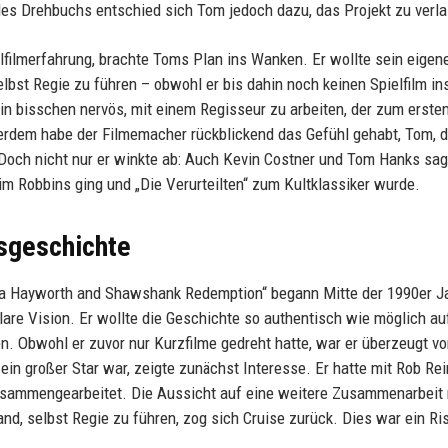
 des Drehbuchs entschied sich Tom jedoch dazu, das Projekt zu verl
filmerfahrung, brachte Toms Plan ins Wanken. Er wollte sein eigen
lbst Regie zu führen – obwohl er bis dahin noch keinen Spielfilm in
 ein bisschen nervös, mit einem Regisseur zu arbeiten, der zum erste
erdem habe der Filmemacher rückblickend das Gefühl gehabt, Tom, d
“. Doch nicht nur er winkte ab: Auch Kevin Costner und Tom Hanks sag
im Robbins ging und „Die Verurteilten“ zum Kultklassiker wurde.
sgeschichte
ta Hayworth and Shawshank Redemption“ begann Mitte der 1990er J
lare Vision. Er wollte die Geschichte so authentisch wie möglich au
. Obwohl er zuvor nur Kurzfilme gedreht hatte, war er überzeugt v
ein großer Star war, zeigte zunächst Interesse. Er hatte mit Rob Rein
 zusammengearbeitet. Die Aussicht auf eine weitere Zusammenarbeit 
d, selbst Regie zu führen, zog sich Cruise zurück. Dies war ein Ris