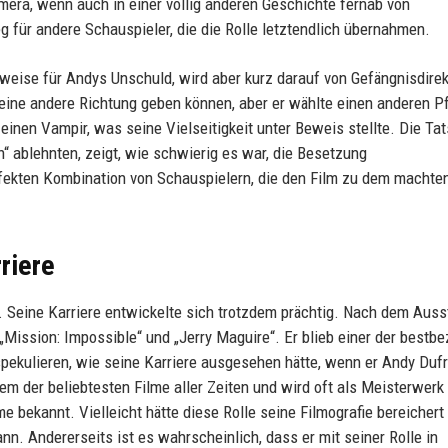
era, wenn auch in einer völlig anderen Geschichte fernab von
für andere Schauspieler, die die Rolle letztendlich übernahmen.
eweise für Andys Unschuld, wird aber kurz darauf von Gefängnisdirek
e eine andere Richtung geben können, aber er wählte einen anderen P
 einen Vampir, was seine Vielseitigkeit unter Beweis stellte. Die Ta
en“ ablehnten, zeigt, wie schwierig es war, die Besetzung
rfekten Kombination von Schauspielern, die den Film zu dem machte
riere
. Seine Karriere entwickelte sich trotzdem prächtig. Nach dem Auss
 „Mission: Impossible“ und „Jerry Maguire“. Er blieb einer der bestb
spekulieren, wie seine Karriere ausgesehen hätte, wenn er Andy Duf
nem der beliebtesten Filme aller Zeiten und wird oft als Meisterwerk
me bekannt. Vielleicht hätte diese Rolle seine Filmografie bereichert
nn. Andererseits ist es wahrscheinlich, dass er mit seiner Rolle in