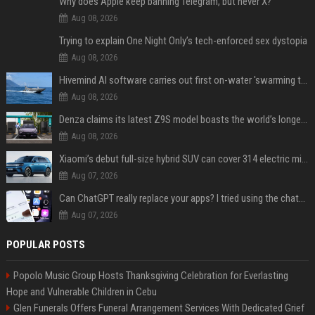
Why does Apple keep banning Telegram, but never X?
Aug 08, 2026
Trying to explain One Night Only’s tech-enforced sex dystopia
Aug 08, 2026
Hivemind AI software carries out first on-water 'swarming test' in Taiwan mission
Aug 08, 2026
Denza claims its latest Z9S model boasts the world’s longest electric range — allowing owners to drive from New York to Detroit without a stop
Aug 08, 2026
Xiaomi’s debut full-size hybrid SUV can cover 314 electric miles before it touches a drop of gasoline
Aug 07, 2026
Can ChatGPT really replace your apps? I tried using the chatbot for 12 everyday tasks on my phone — here’s what happened
Aug 07, 2026
POPULAR POSTS
Popolo Music Group Hosts Thanksgiving Celebration for Everlasting
Hope and Vulnerable Children in Cebu
Glen Funerals Offers Funeral Arrangement Services With Dedicated Grief