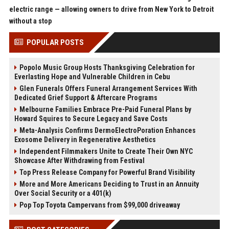
electric range — allowing owners to drive from New York to Detroit
without a stop
POPULAR POSTS
Popolo Music Group Hosts Thanksgiving Celebration for
Everlasting Hope and Vulnerable Children in Cebu
Glen Funerals Offers Funeral Arrangement Services With
Dedicated Grief Support & Aftercare Programs
Melbourne Families Embrace Pre-Paid Funeral Plans by
Howard Squires to Secure Legacy and Save Costs
Meta-Analysis Confirms DermoElectroPoration Enhances
Exosome Delivery in Regenerative Aesthetics
Independent Filmmakers Unite to Create Their Own NYC
Showcase After Withdrawing from Festival
Top Press Release Company for Powerful Brand Visibility
More and More Americans Deciding to Trust in an Annuity
Over Social Security or a 401(k)
Pop Top Toyota Campervans from $99,000 driveaway