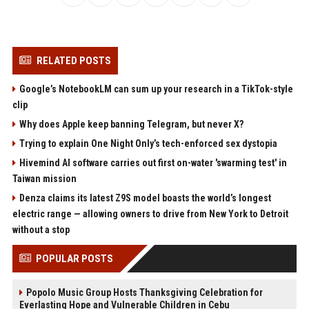
RELATED POSTS
Google’s NotebookLM can sum up your research in a TikTok-style
clip
Why does Apple keep banning Telegram, but never X?
Trying to explain One Night Only’s tech-enforced sex dystopia
Hivemind AI software carries out first on-water 'swarming test' in
Taiwan mission
Denza claims its latest Z9S model boasts the world’s longest
electric range — allowing owners to drive from New York to Detroit
without a stop
POPULAR POSTS
Popolo Music Group Hosts Thanksgiving Celebration for
Everlasting Hope and Vulnerable Children in Cebu