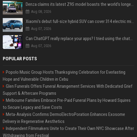
Denza claims its latest Z9S model boasts the world’s longest electric range — allowing owners to drive from New York to Detroit without a stop
Aug 08, 2026
Xiaomi’s debut full-size hybrid SUV can cover 314 electric miles before it touches a drop of gasoline
Aug 07, 2026
Can ChatGPT really replace your apps? I tried using the chatbot for 12 everyday tasks on my phone — here’s what happened
Aug 07, 2026
POPULAR POSTS
Popolo Music Group Hosts Thanksgiving Celebration for Everlasting
Hope and Vulnerable Children in Cebu
Glen Funerals Offers Funeral Arrangement Services With Dedicated Grief
Support & Aftercare Programs
Melbourne Families Embrace Pre-Paid Funeral Plans by Howard Squires
to Secure Legacy and Save Costs
Meta-Analysis Confirms DermoElectroPoration Enhances Exosome
Delivery in Regenerative Aesthetics
Independent Filmmakers Unite to Create Their Own NYC Showcase After
Withdrawing from Festival