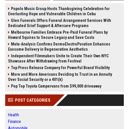
Popolo Music Group Hosts Thanksgiving Celebration for
Everlasting Hope and Vulnerable Children in Cebu
Glen Funerals Offers Funeral Arrangement Services With
Dedicated Grief Support & Aftercare Programs
Melbourne Families Embrace Pre-Paid Funeral Plans by
Howard Squires to Secure Legacy and Save Costs
Meta-Analysis Confirms DermoElectroPoration Enhances
Exosome Delivery in Regenerative Aesthetics
Independent Filmmakers Unite to Create Their Own NYC
Showcase After Withdrawing from Festival
Top Press Release Company for Powerful Brand Visibility
More and More Americans Deciding to Trust in an Annuity
Over Social Security or a 401(k)
Pop Top Toyota Campervans from $99,000 driveaway
POST CATEGORIES
Health
Finance
Automobile