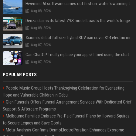
Hivemind AI software carries out first on-water 'swarming test' in Taiwan mission
Aug 08, 2026
Denza claims its latest Z9S model boasts the world’s longest electric range — allowing owners to drive from New York to Detroit without a stop
Aug 08, 2026
Xiaomi’s debut full-size hybrid SUV can cover 314 electric miles before it touches a drop of gasoline
Aug 07, 2026
Can ChatGPT really replace your apps? I tried using the chatbot for 12 everyday tasks on my phone — here’s what happened
Aug 07, 2026
POPULAR POSTS
Popolo Music Group Hosts Thanksgiving Celebration for Everlasting
Hope and Vulnerable Children in Cebu
Glen Funerals Offers Funeral Arrangement Services With Dedicated Grief
Support & Aftercare Programs
Melbourne Families Embrace Pre-Paid Funeral Plans by Howard Squires
to Secure Legacy and Save Costs
Meta-Analysis Confirms DermoElectroPoration Enhances Exosome