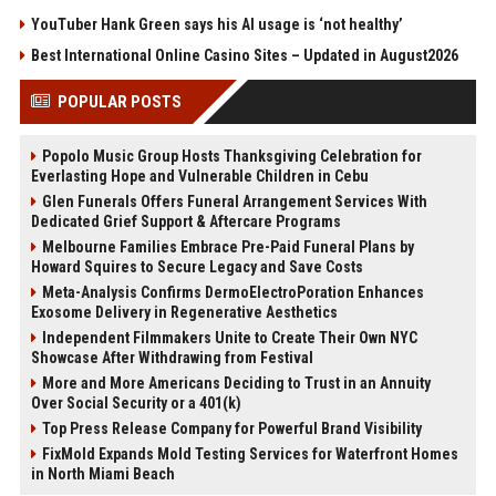
YouTuber Hank Green says his AI usage is ‘not healthy’
Best International Online Casino Sites – Updated in August2026
POPULAR POSTS
Popolo Music Group Hosts Thanksgiving Celebration for
Everlasting Hope and Vulnerable Children in Cebu
Glen Funerals Offers Funeral Arrangement Services With
Dedicated Grief Support & Aftercare Programs
Melbourne Families Embrace Pre-Paid Funeral Plans by
Howard Squires to Secure Legacy and Save Costs
Meta-Analysis Confirms DermoElectroPoration Enhances
Exosome Delivery in Regenerative Aesthetics
Independent Filmmakers Unite to Create Their Own NYC
Showcase After Withdrawing from Festival
More and More Americans Deciding to Trust in an Annuity
Over Social Security or a 401(k)
Top Press Release Company for Powerful Brand Visibility
FixMold Expands Mold Testing Services for Waterfront Homes
in North Miami Beach