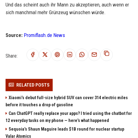
Und das scheint auch ihr Mann zu akzeptieren, auch wenn er
sich manchmal mehr Grünzeug wünschen würde.
Source:
Promiflash.de News
Share:
RELATED POSTS
Xiaomi’s debut full-size hybrid SUV can cover 314 electric miles
before it touches a drop of gasoline
Can ChatGPT really replace your apps? I tried using the chatbot for
12 everyday tasks on my phone — here’s what happened
Sequoia’s Shaun Maguire leads $1B round for nuclear startup
Valar Atomics