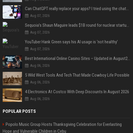
Can ChatGPT really replace your apps? I tried using the chatbot for 12 everyday tasks on my phone — here’s what happened
Aug 07, 2026
Sequoia’s Shaun Maguire leads $1B round for nuclear startup Valar Atomics
Aug 07, 2026
YouTuber Hank Green says his AI usage is ‘not healthy’
Aug 07, 2026
Best International Online Casino Sites – Updated in August2026
Aug 06, 2026
5 Wild West Tools And Tech That Made Cowboy Life Possible
Aug 06, 2026
4 Electronics At Costco With Deep Discounts In August 2026
Aug 06, 2026
POPULAR POSTS
Popolo Music Group Hosts Thanksgiving Celebration for Everlasting
Hope and Vulnerable Children in Cebu