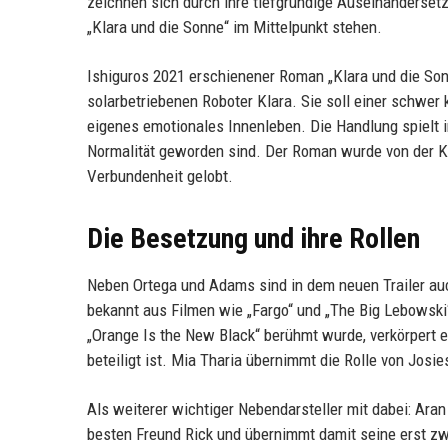
zeichnen sich durch ihre tiefgründige Auseinandersetz
„Klara und die Sonne“ im Mittelpunkt stehen.
Ishiguros 2021 erschienener Roman „Klara und die Sonn
solarbetriebenen Roboter Klara. Sie soll einer schwer
eigenes emotionales Innenleben. Die Handlung spielt in 
Normalität geworden sind. Der Roman wurde von der Kr
Verbundenheit gelobt.
Die Besetzung und ihre Rollen
Neben Ortega und Adams sind in dem neuen Trailer au
bekannt aus Filmen wie „Fargo“ und „The Big Lebowski“,
„Orange Is the New Black“ berühmt wurde, verkörpert e
beteiligt ist. Mia Tharia übernimmt die Rolle von Josi
Als weiterer wichtiger Nebendarsteller mit dabei: Aran
besten Freund Rick und übernimmt damit seine erst zwei