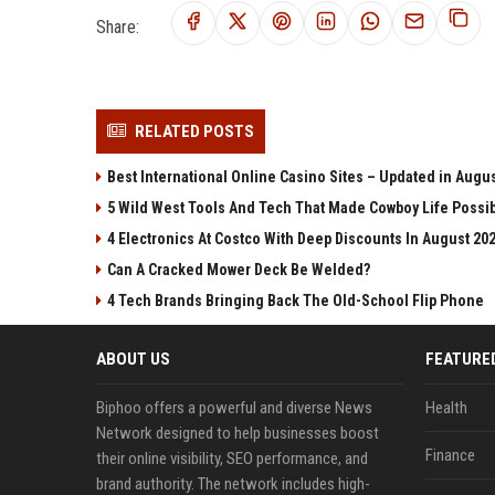
Share:
RELATED POSTS
Best International Online Casino Sites – Updated in Augu
5 Wild West Tools And Tech That Made Cowboy Life Possi
4 Electronics At Costco With Deep Discounts In August 20
Can A Cracked Mower Deck Be Welded?
4 Tech Brands Bringing Back The Old-School Flip Phone
ABOUT US
FEATURE
Biphoo offers a powerful and diverse News
Health
Network designed to help businesses boost
Finance
their online visibility, SEO performance, and
brand authority. The network includes high-