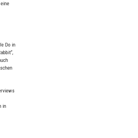
 eine
We Do in
abbit“,
auch
ischen
terviews
 in