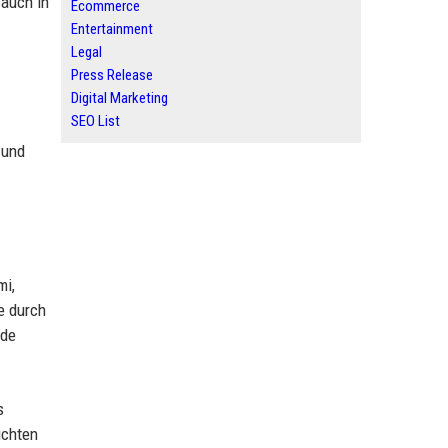
 auch in
Ecommerce
Entertainment
Legal
Press Release
Digital Marketing
SEO List
 und
mi,
e durch
nde
s
ichten