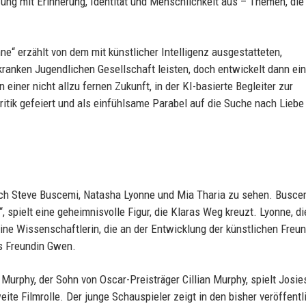
ung mit Erinnerung, Identität und Menschlichkeit aus – Themen, die
e“ erzählt von dem mit künstlicher Intelligenz ausgestatteten,
 kranken Jugendlichen Gesellschaft leisten, doch entwickelt dann ein
einer nicht allzu fernen Zukunft, in der KI-basierte Begleiter zur
itik gefeiert und als einfühlsame Parabel auf die Suche nach Liebe
ch Steve Buscemi, Natasha Lyonne und Mia Tharia zu sehen. Busce
 spielt eine geheimnisvolle Figur, die Klaras Weg kreuzt. Lyonne, di
ine Wissenschaftlerin, die an der Entwicklung der künstlichen Freu
es Freundin Gwen.
 Murphy, der Sohn von Oscar-Preisträger Cillian Murphy, spielt Josie
te Filmrolle. Der junge Schauspieler zeigt in den bisher veröffentl