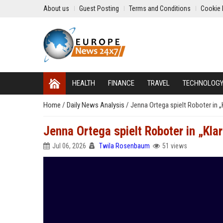
About us
Guest Posting
Terms and Conditions
Cookie 
HEALTH
FINANCE
TRAVEL
TECHNOLOG
Home
/
Daily News Analysis
/
Jenna Ortega spielt Roboter in „
Jenna Ortega spielt Roboter in „Kla
Jul 06, 2026
Twila Rosenbaum
51 views