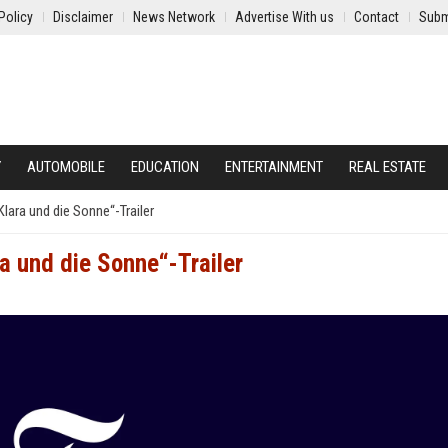
Policy
Disclaimer
News Network
Advertise With us
Contact
Subm
Y
AUTOMOBILE
EDUCATION
ENTERTAINMENT
REAL ESTATE
Klara und die Sonne“-Trailer
ra und die Sonne“-Trailer