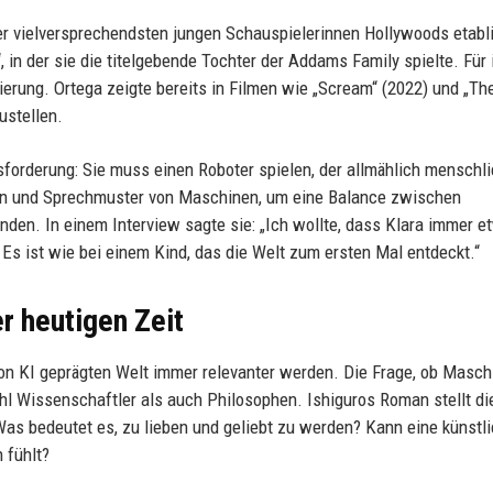
der vielversprechendsten jungen Schauspielerinnen Hollywoods etabli
 in der sie die titelgebende Tochter der Addams Family spielte. Für 
ierung. Ortega zeigte bereits in Filmen wie „Scream“ (2022) und „Th
ustellen.
usforderung: Sie muss einen Roboter spielen, der allmählich menschl
gen und Sprechmuster von Maschinen, um eine Balance zwischen
den. In einem Interview sagte sie: „Ich wollte, dass Klara immer e
. Es ist wie bei einem Kind, das die Welt zum ersten Mal entdeckt.“
r heutigen Zeit
von KI geprägten Welt immer relevanter werden. Die Frage, ob Masch
l Wissenschaftler als auch Philosophen. Ishiguros Roman stellt di
Was bedeutet es, zu lieben und geliebt zu werden? Kann eine künstl
 fühlt?