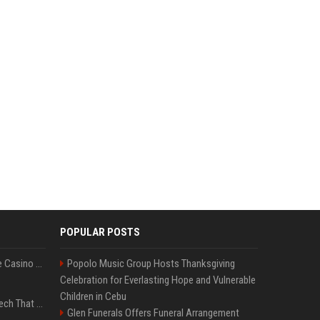
POPULAR POSTS
Best International Online Casino Sites – Updated in August2026
Popolo Music Group Hosts Thanksgiving
Celebration for Everlasting Hope and Vulnerable
Children in Cebu
5 Wild West Tools And Tech That Made Cowboy Life Possible
Glen Funerals Offers Funeral Arrangement