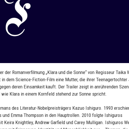
ler der Romanverfilmung „Klara und die Sonne“ von Regisseur Taika W
n dem Science-Fiction-Film eine Mutter, die ihrer Teenagertochter
 gegen deren Einsamkeit kauft. Der Trailer zeigt in anrührenden Szen
d wie Klara in einem Kornfeld stehend zur Sonne spricht.
Romans des Literatur-Nobelpreisträgers Kazuo Ishiguro. 1993 erschie
s und Emma Thompson in den Hauptrollen. 2010 folgte Ishiguros
t Keira Knightley, Andrew Garfield und Carey Mulligan. Ishiguros W