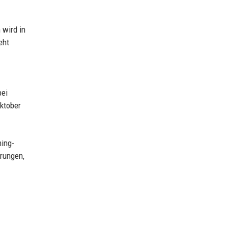
 wird in
eht
bei
Oktober
ming-
erungen,