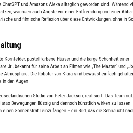
wie ChatGPT und Amazons Alexa alltäglich geworden sind. Während vi
ätzen, wachsen auch Ängste vor einer Entfremdung und einer Abhän
rarische und filmische Reflexion über diese Entwicklungen, ohne in 
taltung
ite Kornfelder, pastellfarbene Häuser und die karge Schönheit einer
e Jr., bekannt für seine Arbeit an Filmen wie „The Master“ und „Jo
che Atmosphäre. Die Roboter von Klara sind bewusst einfach gehalte
z in den Augen.
seeländischen Studio von Peter Jackson, realisiert. Das Team nut
aras Bewegungen flüssig und dennoch künstlich wirken zu lassen. 
m einen Sonnenstrahl einzufangen – ein Bild, das die Sehnsucht nac