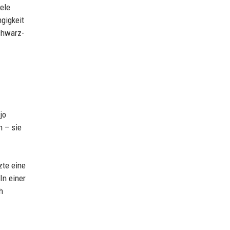
ele
gigkeit
Schwarz-
jo
n – sie
zte eine
In einer
h