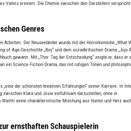
nes Vaters erinnert. Die Chemie zwischen den Darstellern verspricht
wischen Genres
tigen Arbeiten. Der Neuseeländer wurde mit der Horrorkomödie „What 
ing-of-Age-Geschichte „Boy“ und dem sozialkritischen Drama „Jojo R
ehbuch gewann. Mit „Thor: Tag der Entscheidung“ zeigte er, dass er 
 an ein Science-Fiction-Drama, das mit ruhigen Tönen und philosoph
ls „eine der schönsten kreativen Erfahrungen“ seiner Karriere. In In
ng zwischen Klara und Josie einfühlsam darzustellen, ohne in
ass Waititi seine charakteristische Mischung aus Humor und Herz auch
ur ernsthaften Schauspielerin