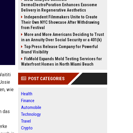
DermoElectroPoration Enhances Exosome
Delivery in Regenerative Aesthetics
Independent Filmmakers Unite to Create
Their Own NYC Showcase After Withdrawing
from Festival
More and More Americans Deciding to Trust
in an Annuity Over Social Security or a 401(k)
Top Press Release Company for Powerful
Brand Visibility
FixMold Expands Mold Testing Services for
Waterfront Homes in North Miami Beach
aititi
POST CATEGORIES
 Josie
en, wie
Health
Finance
Automobile
n das
Technology
Travel
erke
Crypto