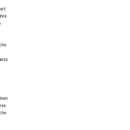
ert.
ihre
e
iche
twas
inen
ese
iche