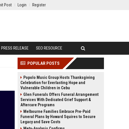
it Post
Login
Register
PRESS RELEASE
SEO RESOURCE
POPULAR POSTS
Popolo Music Group Hosts Thanksgiving
Celebration for Everlasting Hope and
Vulnerable Children in Cebu
Glen Funerals Offers Funeral Arrangement
Services With Dedicated Grief Support &
Aftercare Programs
Melbourne Families Embrace Pre-Paid
Funeral Plans by Howard Squires to Secure
Legacy and Save Costs
Meta-Analysis Confirms