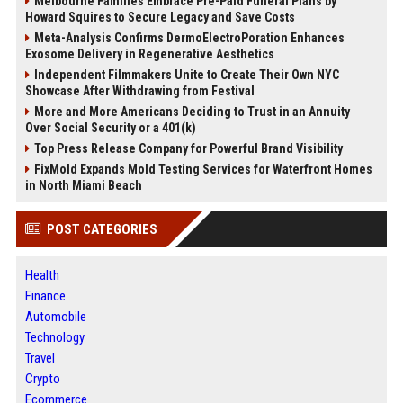
Melbourne Families Embrace Pre-Paid Funeral Plans by
Howard Squires to Secure Legacy and Save Costs
Meta-Analysis Confirms DermoElectroPoration Enhances
Exosome Delivery in Regenerative Aesthetics
Independent Filmmakers Unite to Create Their Own NYC
Showcase After Withdrawing from Festival
More and More Americans Deciding to Trust in an Annuity
Over Social Security or a 401(k)
Top Press Release Company for Powerful Brand Visibility
FixMold Expands Mold Testing Services for Waterfront Homes
in North Miami Beach
POST CATEGORIES
Health
Finance
Automobile
Technology
Travel
Crypto
Ecommerce