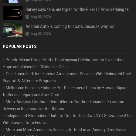
Survey says fans are hyped for the Pixel 11 Pro's defining feature, but the doubters are loud
Aug 05, 2026
Android Auto is coming to boats, because why not
Aug 05, 2026
POPULAR POSTS
Popolo Music Group Hosts Thanksgiving Celebration for Everlasting
Hope and Vulnerable Children in Cebu
Glen Funerals Offers Funeral Arrangement Services With Dedicated Grief
Support & Aftercare Programs
Melbourne Families Embrace Pre-Paid Funeral Plans by Howard Squires
to Secure Legacy and Save Costs
Meta-Analysis Confirms DermoElectroPoration Enhances Exosome
Delivery in Regenerative Aesthetics
Independent Filmmakers Unite to Create Their Own NYC Showcase After
Withdrawing from Festival
More and More Americans Deciding to Trust in an Annuity Over Social